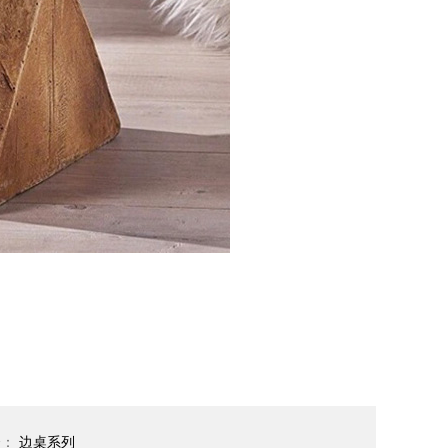
个：
边桌系列