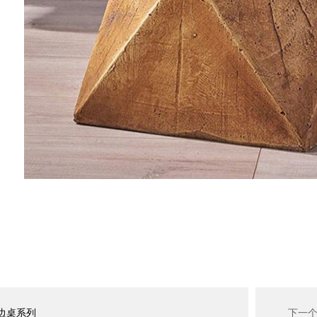
边桌系列
下一